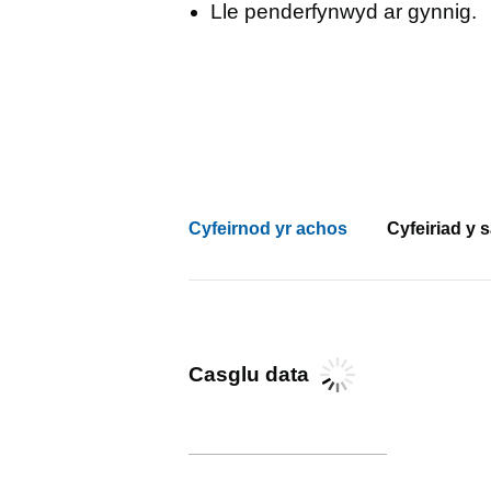
Lle penderfynwyd ar gynnig.
Cyfeirnod yr achos
Cyfeiriad y s
Casglu data