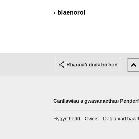
‹ blaenorol
Rhannu’r dudalen hon
Canllawiau a gwasanaethau Pender
Support links
Hygyrchedd
Cwcis
Datganiad hawlf