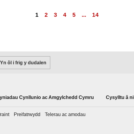
1
2
3
4
5
...
14
Yn ôl i frig y dudalen
fyniadau Cynllunio ac Amgylchedd Cymru
Cysylltu â ni
raint
Preifatrwydd
Telerau ac amodau