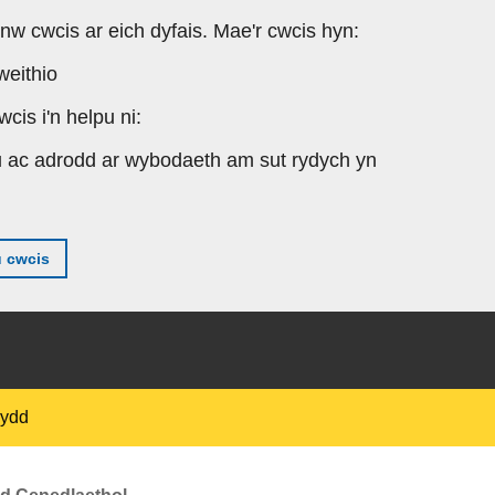
enw cwcis ar eich dyfais. Mae'r cwcis hyn:
weithio
cis i'n helpu ni:
lu ac adrodd ar wybodaeth am sut rydych yn
 cwcis
wydd