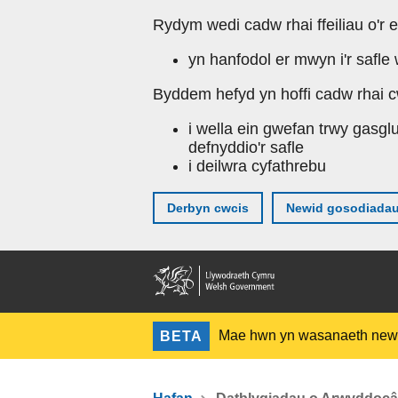
Rydym wedi cadw rhai ffeiliau o'r 
yn hanfodol er mwyn i'r safle 
Byddem hefyd yn hoffi cadw rhai cw
i wella ein gwefan trwy gasg
defnyddio'r safle
i deilwra cyfathrebu
Derbyn cwcis
Newid gosodiadau
Mae hwn yn wasanaeth ne
BETA