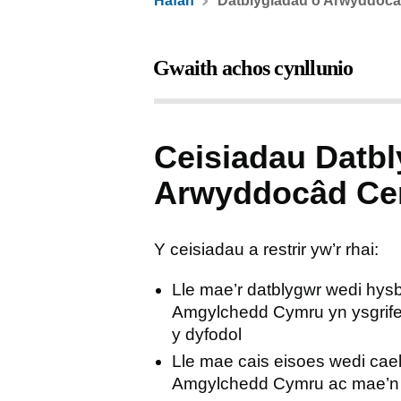
Hafan
Datblygiadau o Arwyddocâ
Ceisiadau Datbl
Arwyddocâd Cen
Y ceisiadau a restrir yw’r rhai:
Lle mae’r datblygwr wedi hys
Amgylchedd Cymru yn ysgrifene
y dyfodol
Lle mae cais eisoes wedi cae
Amgylchedd Cymru ac mae’n m