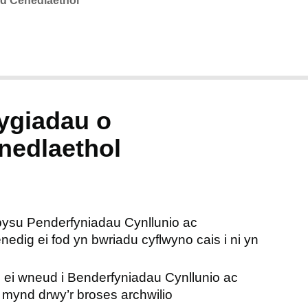
d Cenedlaethol
ygiadau o
edlaethol
bysu Penderfyniadau Cynllunio ac
dig ei fod yn bwriadu cyflwyno cais i ni yn
l ei wneud i Benderfyniadau Cynllunio ac
ynd drwy’r broses archwilio