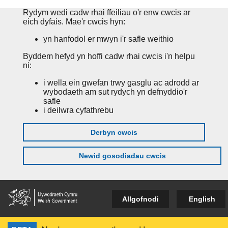
Rydym wedi cadw rhai ffeiliau o'r enw cwcis ar
eich dyfais. Mae'r cwcis hyn:
yn hanfodol er mwyn i'r safle weithio
Byddem hefyd yn hoffi cadw rhai cwcis i'n helpu
ni:
i wella ein gwefan trwy gasglu ac adrodd ar
wybodaeth am sut rydych yn defnyddio'r
safle
i deilwra cyfathrebu
Derbyn cwcis
Newid gosodiadau cwcis
Allgofnodi
English