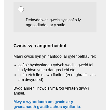
Defnyddiwch gwcis sy'n cofio fy
ngosodiadau ar y safle
Cwcis sy'n angenrheidiol
Mae'r cwcis hyn yn hanfodol ar gyfer pethau fel:
cofio'r hysbysiadau rydych wedi'u gweld fel
na fyddwn yn eu dangos i chi eto
cofio eich lle mewn ffurflen (er enghraifft cais
am drwydded)
Bydd angen i'r cwcis yma fod ymlaen drwy'r
amser.
Mwy o wybodaeth am gwcis ar y
gwasanaeth gwaith achos cynllunio.