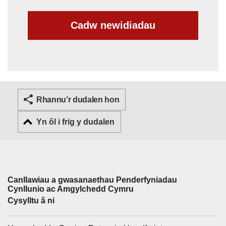
Cadw newidiadau
Rhannu’r dudalen hon
Yn ôl i frig y dudalen
Canllawiau a gwasanaethau Penderfyniadau
Support links
Cynllunio ac Amgylchedd Cymru
Cysylltu â ni