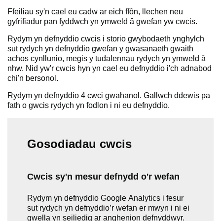
Ffeiliau sy'n cael eu cadw ar eich ffôn, llechen neu
gyfrifiadur pan fyddwch yn ymweld â gwefan yw cwcis.
Rydym yn defnyddio cwcis i storio gwybodaeth ynghylch
sut rydych yn defnyddio gwefan y gwasanaeth gwaith
achos cynllunio, megis y tudalennau rydych yn ymweld â
nhw. Nid yw'r cwcis hyn yn cael eu defnyddio i'ch adnabod
chi'n bersonol.
Rydym yn defnyddio 4 cwci gwahanol. Gallwch ddewis pa
fath o gwcis rydych yn fodlon i ni eu defnyddio.
Gosodiadau cwcis
Cwcis sy'n mesur defnydd o'r wefan
Rydym yn defnyddio Google Analytics i fesur
sut rydych yn defnyddio’r wefan er mwyn i ni ei
gwella yn seiliedig ar anghenion defnyddwyr.