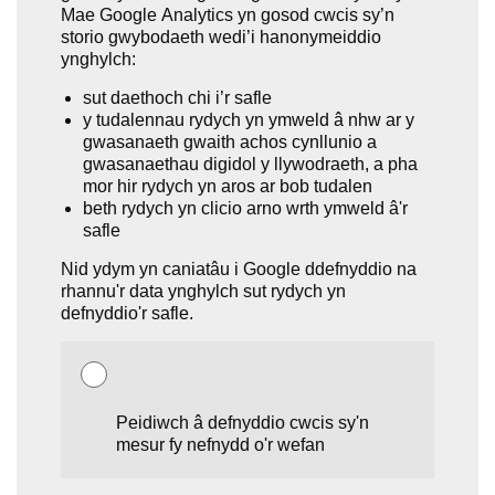
Mae Google Analytics yn gosod cwcis sy’n
storio gwybodaeth wedi’i hanonymeiddio
ynghylch:
sut daethoch chi i’r safle
y tudalennau rydych yn ymweld â nhw ar y
gwasanaeth gwaith achos cynllunio a
gwasanaethau digidol y llywodraeth, a pha
mor hir rydych yn aros ar bob tudalen
beth rydych yn clicio arno wrth ymweld â'r
safle
Nid ydym yn caniatâu i Google ddefnyddio na
rhannu'r data ynghylch sut rydych yn
defnyddio'r safle.
Peidiwch â defnyddio cwcis sy'n
mesur fy nefnydd o'r wefan