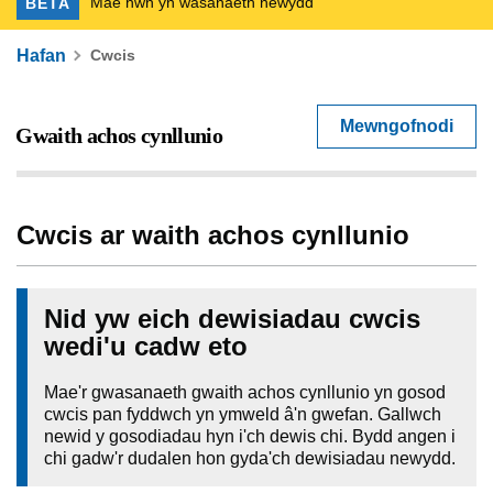
Mae hwn yn wasanaeth newydd
BETA
Hafan
Cwcis
Mewngofnodi
Cwcis ar waith achos cynllunio
Nid yw eich dewisiadau cwcis
wedi'u cadw eto
Mae'r gwasanaeth gwaith achos cynllunio yn gosod
cwcis pan fyddwch yn ymweld â'n gwefan. Gallwch
newid y gosodiadau hyn i'ch dewis chi. Bydd angen i
chi gadw'r dudalen hon gyda'ch dewisiadau newydd.